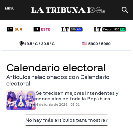
MENÚ
SUR
ESTE
LT
LT
19.5
°C /
30.8
°C
5900
/
5960
Calendario electoral
Artículos relacionados con Calendario
electoral
Se precisan mejores intendentes y
concejales en toda la República
4 de junio de 2026 - 03:01
No hay más artículos para mostrar