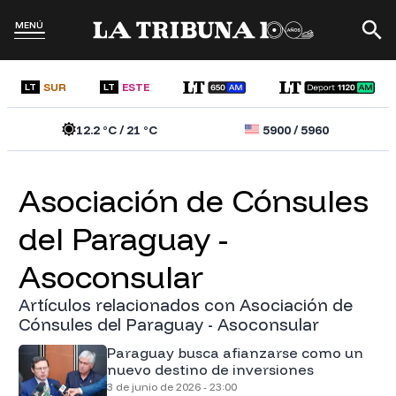
MENÚ
SUR
ESTE
LT
LT
12.2
°C /
21
°C
5900
/
5960
Asociación de Cónsules
del Paraguay -
Asoconsular
Artículos relacionados con Asociación de
Cónsules del Paraguay - Asoconsular
Paraguay busca afianzarse como un
nuevo destino de inversiones
3 de junio de 2026 - 23:00