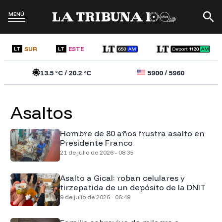
MENÚ
SUR
ESTE
LT
LT
13.5
°C /
20.2
°C
5900
/
5960
Asaltos
Hombre de 80 años frustra asalto en
Presidente Franco
21 de julio de 2026 - 08:35
Asalto a Gical: roban celulares y
tirzepatida de un depósito de la DNIT
9 de julio de 2026 - 06:49