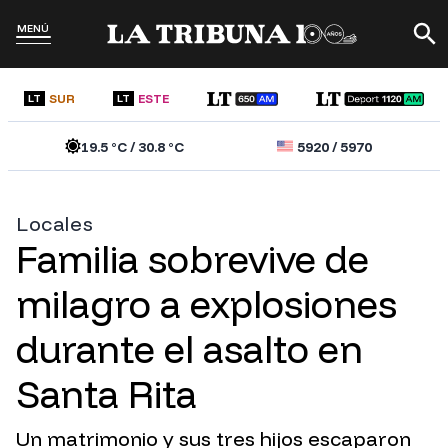
MENÚ
SUR
ESTE
LT
LT
19.5
°C /
30.8
°C
5920
/
5970
Locales
Familia sobrevive de
milagro a explosiones
durante el asalto en
Santa Rita
Un matrimonio y sus tres hijos escaparon