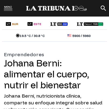
MENÚ
SUR
ESTE
LT
LT
19.5
°C /
30.8
°C
5900
/
5960
Emprendedores
Johana Berni:
alimentar el cuerpo,
nutrir el bienestar
Johana Berni, nutricionista clínica,
comparte su enfoque integral sobre salud