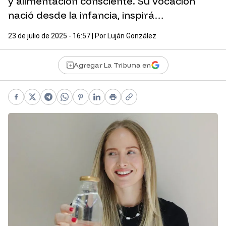
y alimentación consciente. Su vocación
nació desde la infancia, inspirá…
23 de julio de 2025 - 16:57
| Por
Luján González
Agregar La Tribuna en
Facebook
X
Telegram
WhatsApp
Pinterest
LinkedIn
Print
Copy link