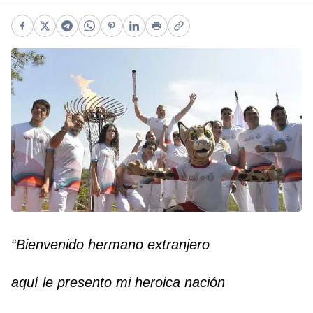
Facebook
X
Telegram
WhatsApp
Pinterest
LinkedIn
Print
Copy link
“Bienvenido hermano extranjero
aquí le presento mi heroica nación