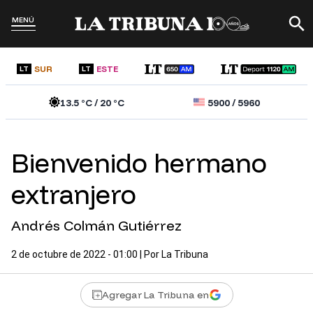
MENÚ
SUR
ESTE
LT
LT
13.5
°C /
20
°C
5900
/
5960
Bienvenido hermano
extranjero
Andrés Colmán Gutiérrez
2 de octubre de 2022 - 01:00
| Por
La Tribuna
Agregar La Tribuna en