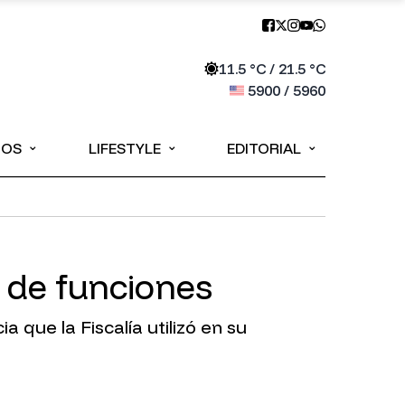
11.5
°C /
21.5
°C
5900
/
5960
⌄
⌄
⌄
IOS
LIFESTYLE
EDITORIAL
 de funciones
 que la Fiscalía utilizó en su