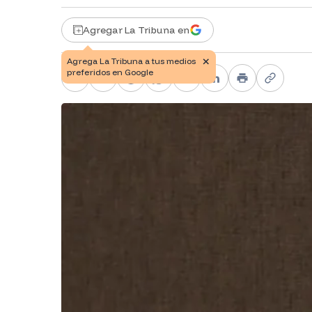
Agregar La Tribuna en
Facebook
X
Telegram
WhatsApp
Pinterest
LinkedIn
Print
Copy li