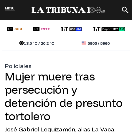
MENÚ
SUR
ESTE
LT
LT
13.5
°C /
20.2
°C
5900
/
5960
Policiales
Mujer muere tras
persecución y
detención de presunto
tortolero
José Gabriel Leguizamón, alias La Vaca,