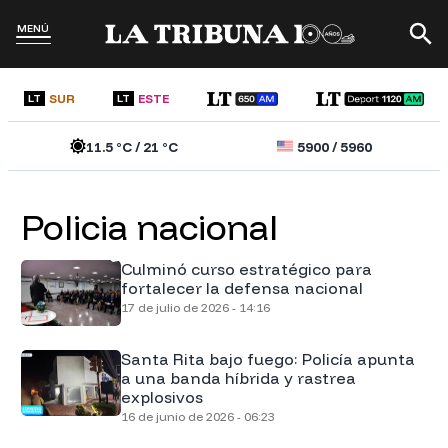
MENÚ
SUR
ESTE
LT
LT
11.5
°C /
21
°C
5900
/
5960
policia nacional
Culminó curso estratégico para
fortalecer la defensa nacional
17 de julio de 2026 - 14:16
Santa Rita bajo fuego: Policía apunta
a una banda híbrida y rastrea
explosivos
16 de junio de 2026 - 06:23