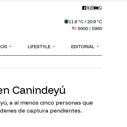
11.8
°C /
20.8
°C
5900
/
5960
⌄
⌄
⌄
IOS
LIFESTYLE
EDITORIAL
 en Canindeyú
eyú, a al menos cinco personas que
órdenes de captura pendientes.