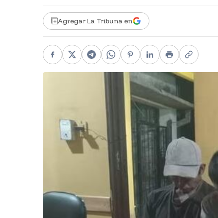
Agregar La Tribuna en
Facebook
X
Telegram
WhatsApp
Pinterest
LinkedIn
Print
Copy li