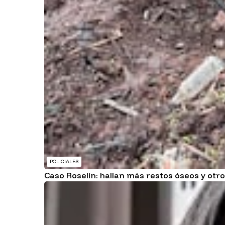
POLICIALES
Caso Roselín: hallan más restos óseos y ot