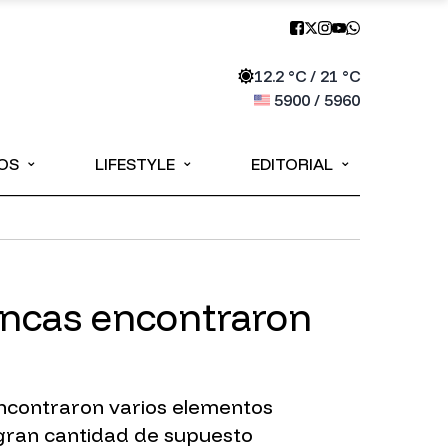
12.2
°C /
21
°C
5900
/
5960
⌄
⌄
⌄
OS
LIFESTYLE
EDITORIAL
ancas encontraron
encontraron varios elementos
 gran cantidad de supuesto