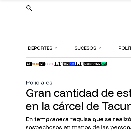
⌄
⌄
DEPORTES
SUCESOS
POLÍ
SUR
ESTE
LT
LT
Policiales
Gran cantidad de es
en la cárcel de Tac
En tempranera requisa que se realizó
sospechosos en manos de las persona