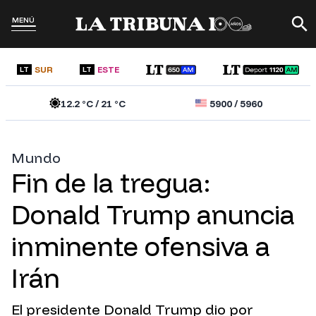
MENÚ
SUR
ESTE
LT
LT
12.2
°C /
21
°C
5900
/
5960
Mundo
Fin de la tregua:
Donald Trump anuncia
inminente ofensiva a
Irán
El presidente Donald Trump dio por