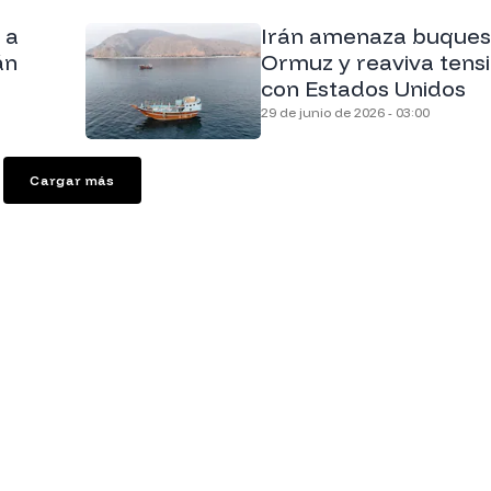
 a
Irán amenaza buques
án
Ormuz y reaviva tens
con Estados Unidos
29 de junio de 2026 - 03:00
Cargar más