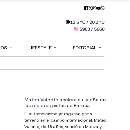
13.5
°C /
20.2
°C
5900
/
5960
⌄
⌄
⌄
IOS
LIFESTYLE
EDITORIAL
Mateo Valente acelera su sueño en
las mejores pistas de Europa
El automovilismo paraguayo gana
terreno en el campo internacional. Mateo
Valente, de 18 años, venció en Monza y