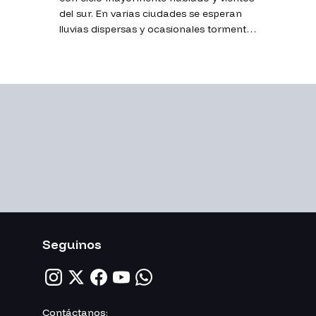
del sur. En varias ciudades se esperan
lluvias dispersas y ocasionales tormentas
eléctricas, mientras que las temperaturas
máximas se mantendrán entre 18 °C y 22
°C.
Seguinos
Contáctanos: