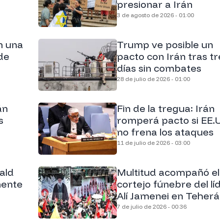
presionar a Irán
3 de agosto de 2026 - 01:00
n una
Trump ve posible un
de
pacto con Irán tras tr
días sin combates
28 de julio de 2026 - 01:00
án
Fin de la tregua: Irán
s
romperá pacto si EE.
no frena los ataques
11 de julio de 2026 - 03:00
ald
Multitud acompañó el
nente
cortejo fúnebre del lí
Alí Jamenei en Teher
7 de julio de 2026 - 00:36