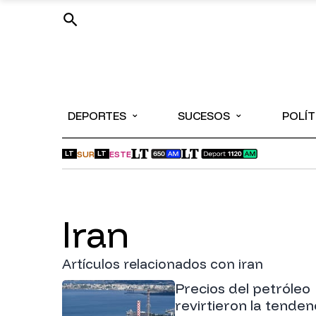
⌄
⌄
DEPORTES
SUCESOS
POLÍT
SUR
ESTE
LT
LT
iran
Artículos relacionados con iran
Precios del petróleo
revirtieron la tenden