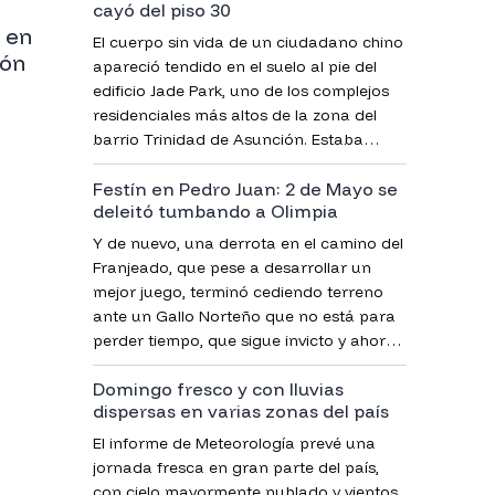
cayó del piso 30
 en
El cuerpo sin vida de un ciudadano chino
ión
apareció tendido en el suelo al pie del
edificio Jade Park, uno de los complejos
residenciales más altos de la zona del
barrio Trinidad de Asunción. Estaba
completamente desnudo y, para
Festín en Pedro Juan: 2 de Mayo se
sorpresa de los primeros en llegar,
deleitó tumbando a Olimpia
cubierto con una bolsa de plástico de
color negro, confirmó la Policía.
Y de nuevo, una derrota en el camino del
Franjeado, que pese a desarrollar un
mejor juego, terminó cediendo terreno
ante un Gallo Norteño que no está para
perder tiempo, que sigue invicto y ahora
es único puntero del campeonato.
Domingo fresco y con lluvias
dispersas en varias zonas del país
El informe de Meteorología prevé una
jornada fresca en gran parte del país,
con cielo mayormente nublado y vientos