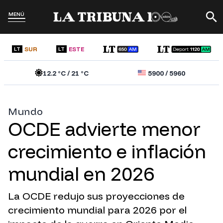
MENÚ
SUR
ESTE
LT
LT
12.2
°C /
21
°C
5900
/
5960
Mundo
OCDE advierte menor
crecimiento e inflación
mundial en 2026
La OCDE redujo sus proyecciones de
crecimiento mundial para 2026 por el