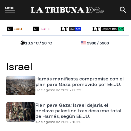
MENÚ
SUR
ESTE
LT
LT
13.5
°C /
20
°C
5900
/
5960
Israel
Hamás manifiesta compromiso con el
plan para Gaza promovido por EE.UU.
8 de agosto de 2026 - 08:22
Plan para Gaza: Israel dejaría el
enclave palestino tras desarme total
de Hamás, según EE.UU.
4 de agosto de 2026 - 10:20