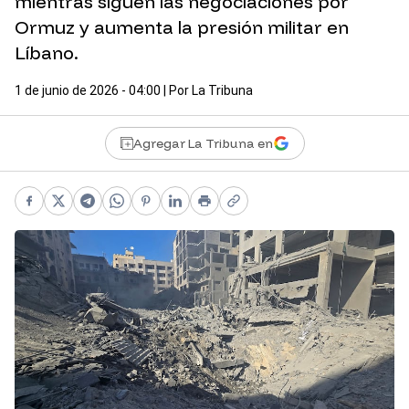
mientras siguen las negociaciones por
Ormuz y aumenta la presión militar en
Líbano.
1 de junio de 2026 - 04:00
| Por
La Tribuna
Agregar La Tribuna en
Facebook
X
Telegram
WhatsApp
Pinterest
LinkedIn
Print
Copy link