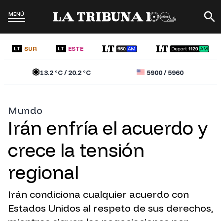
MENÚ
SUR
ESTE
LT
LT
13.2
°C /
20.2
°C
5900
/
5960
Mundo
Irán enfría el acuerdo y
crece la tensión
regional
Irán condiciona cualquier acuerdo con
Estados Unidos al respeto de sus derechos,