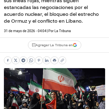
sus líneas rojas, mientras siguen
estancadas las negociaciones por el
acuerdo nuclear, el bloqueo del estrecho
de Ormuz y el conflicto en Líbano.
31 de mayo de 2026 - 04:04
| Por
La Tribuna
Agregar La Tribuna en
Facebook
X
Telegram
WhatsApp
Pinterest
LinkedIn
Print
Copy link