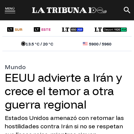
MENÚ
SUR
ESTE
LT
LT
13.5
°C /
20
°C
5900
/
5960
Mundo
EEUU advierte a Irán y
crece el temor a otra
guerra regional
Estados Unidos amenazó con retomar las
hostilidades contra Irán si no se respetan