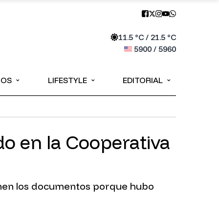
11.5
°C /
21.5
°C
5900
/
5960
⌄
⌄
⌄
IOS
LIFESTYLE
EDITORIAL
do en la Cooperativa
ienen los documentos porque hubo