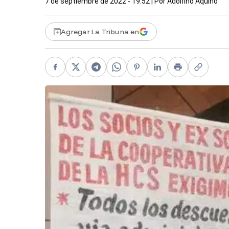
7 de septiembre de 2022 - 19:52
| Por
Adolfino Aquino
Agregar La Tribuna en
Facebook
X
Telegram
WhatsApp
Pinterest
LinkedIn
Print
Copy li