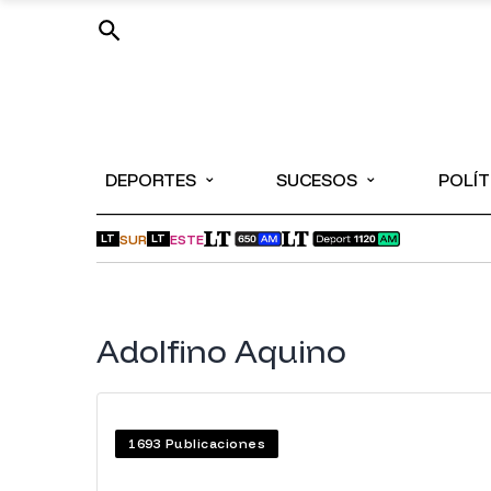
⌄
⌄
DEPORTES
SUCESOS
POLÍT
SUR
ESTE
LT
LT
Adolfino Aquino
1693
Publicaciones