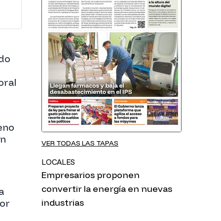
ndo
oral
eno
un
VER TODAS LAS TAPAS
LOCALES
Empresarios proponen
convertir la energía en nuevas
a
ior
industrias