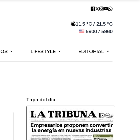
11.5
°C /
21.5
°C
5900
/
5960
⌄
⌄
⌄
IOS
LIFESTYLE
EDITORIAL
Tapa del día