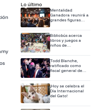
Lo último
Mentalidad
Ganadora reunirá a
ción
grandes figuras
para impulsar el
potencial
paraguayo
Bibliobús acerca
libros y juegos a
niños de
comunidades
Yamy
alejadas
Todd Blanche,
os
ratificado como
fiscal general de
Estados Unidos
¡Hoy se celebra el
Día Internacional
del Gato!