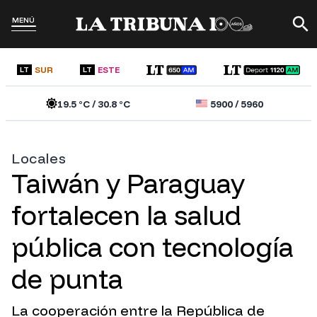
MENÚ
SUR
ESTE
LT
LT
19.5
°C /
30.8
°C
5900
/
5960
Locales
Taiwán y Paraguay
fortalecen la salud
pública con tecnología
de punta
La cooperación entre la República de