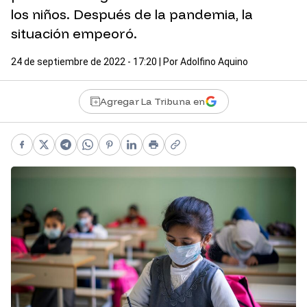
los niños. Después de la pandemia, la
situación empeoró.
24 de septiembre de 2022 - 17:20
| Por
Adolfino Aquino
Agregar La Tribuna en
Facebook
X
Telegram
WhatsApp
Pinterest
LinkedIn
Print
Copy link