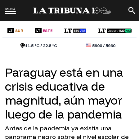
MENÚ
SUR
ESTE
LT
LT
11.5
°C /
22.8
°C
5900
/
5960
Paraguay está en una
crisis educativa de
magnitud, aún mayor
luego de la pandemia
Antes de la pandemia ya existía una
panorama negro sobre el nivel escolar de