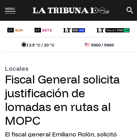
MENÚ
SUR
ESTE
LT
LT
13.5
°C /
20
°C
5900
/
5960
Locales
Fiscal General solicita
justificación de
lomadas en rutas al
MOPC
El fiscal general Emiliano Rolón, solicitó