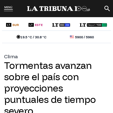
MENÚ
SUR
ESTE
LT
LT
19.5
°C /
30.8
°C
5900
/
5960
Clima
Tormentas avanzan
sobre el país con
proyecciones
puntuales de tiempo
severo