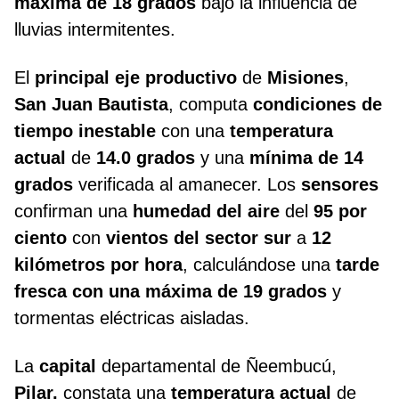
máxima de 18 grados
bajo la influencia de
lluvias intermitentes.
El
principal eje productivo
de
Misiones
,
San Juan Bautista
, computa
condiciones de
tiempo inestable
con una
temperatura
actual
de
14.0 grados
y una
mínima de 14
grados
verificada al amanecer. Los
sensores
confirman una
humedad del aire
del
95 por
ciento
con
vientos del sector sur
a
12
kilómetros por hora
, calculándose una
tarde
fresca con una máxima de 19 grados
y
tormentas eléctricas aisladas.
La
capital
departamental de Ñeembucú,
Pilar,
constata una
temperatura actual
de