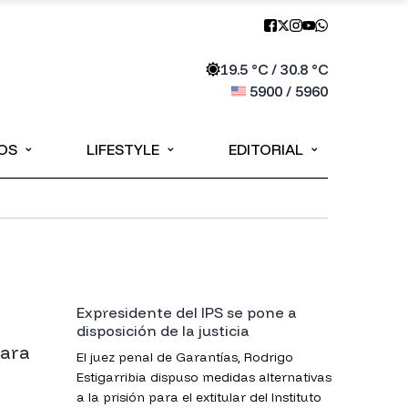
19.5
°C /
30.8
°C
5900
/
5960
⌄
⌄
⌄
OS
LIFESTYLE
EDITORIAL
Expresidente del IPS se pone a
disposición de la justicia
para
El juez penal de Garantías, Rodrigo
Estigarribia dispuso medidas alternativas
a la prisión para el extitular del Instituto