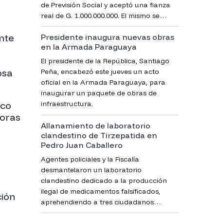
de Previsión Social y aceptó una fianza
real de G. 1.000.000.000. El mismo se
encuentra imputado por lesión de
nte
Presidente inaugura nuevas obras
confianza.
en la Armada Paraguaya
El presidente de la República, Santiago
osa
Peña, encabezó este jueves un acto
oficial en la Armada Paraguaya, para
inaugurar un paquete de obras de
sco
infraestructura.
oras
Allanamiento de laboratorio
clandestino de Tirzepatida en
Pedro Juan Caballero
Agentes policiales y la Fiscalía
desmantelaron un laboratorio
l
clandestino dedicado a la producción
ilegal de medicamentos falsificados,
ción
aprehendiendo a tres ciudadanos
brasileños e incautando evidencias clave.