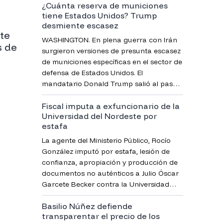
¿Cuánta reserva de municiones
El producto era comercializado en un
tiene Estados Unidos? Trump
reconocido centro comercial de la zona.
desmiente escasez
te
WASHINGTON. En plena guerra con Irán
s de
surgieron versiones de presunta escasez
de municiones específicas en el sector de
defensa de Estados Unidos. El
mandatario Donald Trump salió al paso
de publicaciones que sugieren
Fiscal imputa a exfuncionario de la
limitaciones.
Universidad del Nordeste por
estafa
La agente del Ministerio Público, Rocío
González imputó por estafa, lesión de
confianza, apropiación y producción de
documentos no auténticos a Julio Óscar
Garcete Becker contra la Universidad
Nordeste del Paraguay, filial Santa Rita,
Basilio Núñez defiende
donde fue funcionario.
transparentar el precio de los