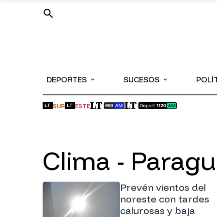
⌄
⌄
DEPORTES
SUCESOS
POLÍ
SUR
ESTE
LT
LT
Clima - Parag
Prevén vientos del
noreste con tardes
calurosas y baja