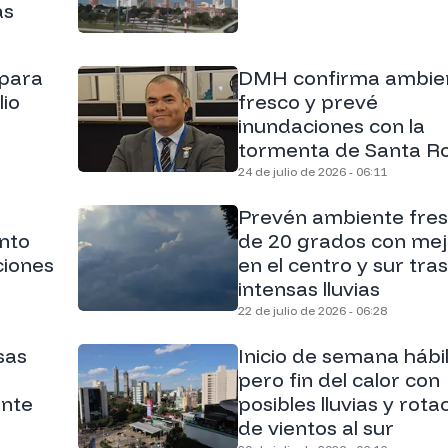
as
 para
DMH confirma ambie
lio
fresco y prevé
inundaciones con la
tormenta de Santa R
24 de julio de 2026 - 06:11
Prevén ambiente fre
nto
de 20 grados con mej
ciones
en el centro y sur tras
intensas lluvias
22 de julio de 2026 - 06:28
sas
Inicio de semana hábi
pero fin del calor con
ente
posibles lluvias y rota
de vientos al sur