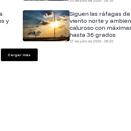
20 de julio de 2026 - 06:16
a
Siguen las ráfagas de
os y
viento norte y ambien
caluroso con máxima
hasta 36 grados
17 de julio de 2026 - 06:20
Cargar más