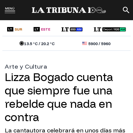
MENÚ
SUR
ESTE
LT
LT
13.5
°C /
20.2
°C
5900
/
5960
Arte y Cultura
Lizza Bogado cuenta
que siempre fue una
rebelde que nada en
contra
La cantautora celebrará en unos días más