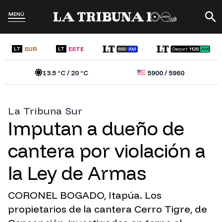
MENÚ
SUR
ESTE
LT
LT
13.5
°C /
20
°C
5900
/
5960
La Tribuna Sur
Imputan a dueño de
cantera por violación a
la Ley de Armas
CORONEL BOGADO, Itapúa. Los
propietarios de la cantera Cerro Tigre, de