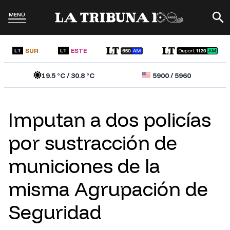
MENÚ
SUR
ESTE
LT
LT
19.5
°C /
30.8
°C
5900
/
5960
Imputan a dos policías
por sustracción de
municiones de la
misma Agrupación de
Seguridad