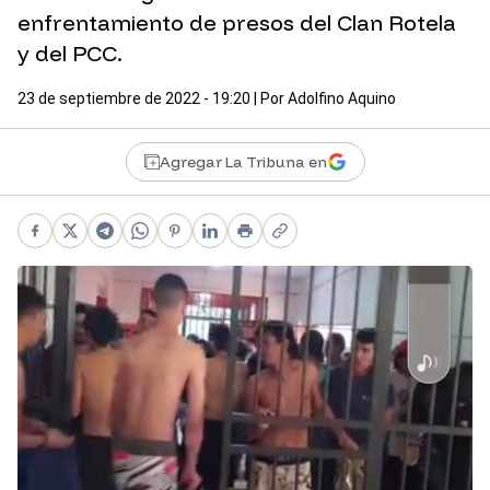
enfrentamiento de presos del Clan Rotela
y del PCC.
23 de septiembre de 2022 - 19:20
| Por
Adolfino Aquino
Agregar La Tribuna en
Facebook
X
Telegram
WhatsApp
Pinterest
LinkedIn
Print
Copy link