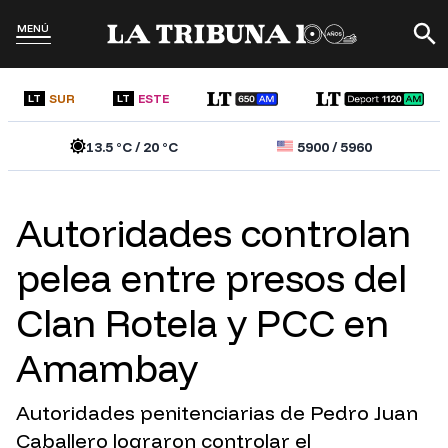
MENÚ
SUR
ESTE
LT
LT
13.5
°C /
20
°C
5900
/
5960
Autoridades controlan
pelea entre presos del
Clan Rotela y PCC en
Amambay
Autoridades penitenciarias de Pedro Juan
Caballero lograron controlar el