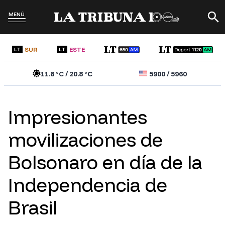
MENÚ
SUR
ESTE
LT
LT
11.8
°C /
20.8
°C
5900
/
5960
Impresionantes
movilizaciones de
Bolsonaro en día de la
Independencia de
Brasil