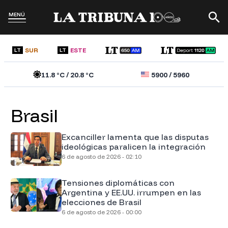
MENÚ
SUR
ESTE
LT
LT
11.8
°C /
20.8
°C
5900
/
5960
Brasil
Excanciller lamenta que las disputas
ideológicas paralicen la integración
6 de agosto de 2026 - 02:10
Tensiones diplomáticas con
Argentina y EE.UU. irrumpen en las
elecciones de Brasil
6 de agosto de 2026 - 00:00