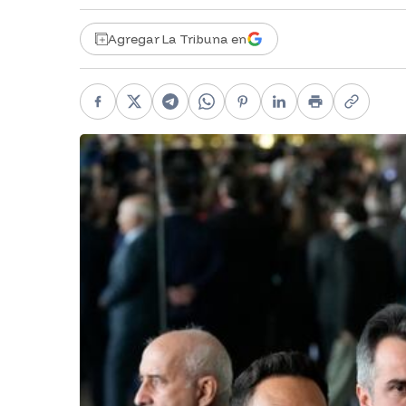
Agregar La Tribuna en
Facebook
X
Telegram
WhatsApp
Pinterest
LinkedIn
Print
Copy li