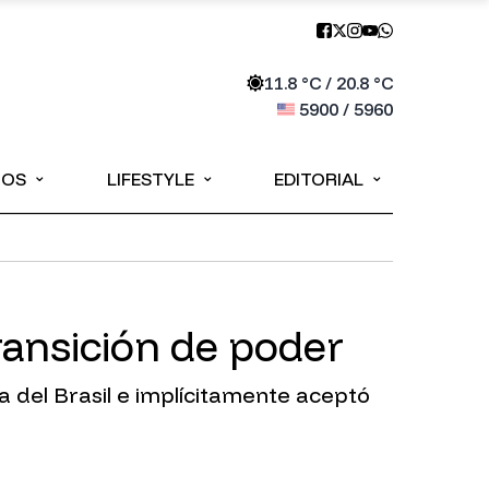
11.8
°C /
20.8
°C
5900
/
5960
⌄
⌄
⌄
IOS
LIFESTYLE
EDITORIAL
ransición de poder
a del Brasil e implícitamente aceptó