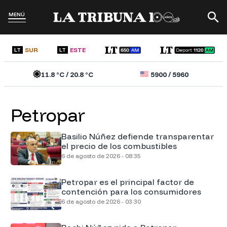
MENÚ
SUR
ESTE
LT
LT
11.8
°C /
20.8
°C
5900
/
5960
Petropar
Basilio Núñez defiende transparentar
el precio de los combustibles
6 de agosto de 2026 - 08:35
Petropar es el principal factor de
contención para los consumidores
6 de agosto de 2026 - 03:30