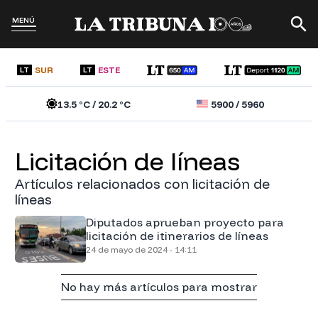
MENÚ
SUR
ESTE
LT
LT
13.5
°C /
20.2
°C
5900
/
5960
licitación de líneas
Artículos relacionados con licitación de
líneas
Diputados aprueban proyecto para
licitación de itinerarios de líneas
24 de mayo de 2024 - 14:11
No hay más artículos para mostrar