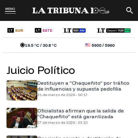
MENÚ
SUR
ESTE
LT
LT
19.5
°C /
30.8
°C
5900
/
5960
Juicio Político
Destituyen a “Chaqueñito” por tráfico
de influencias y supuesta pedofilia
31 de marzo de 2026 - 00:17
Oficialistas afirman que la salida de
“Chaqueñito” está garantizada
27 de marzo de 2026 - 23:10