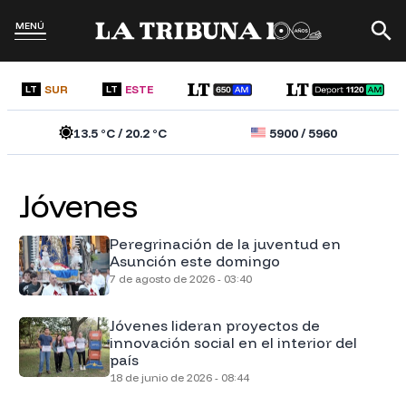
MENÚ
SUR
ESTE
LT
LT
13.5
°C /
20.2
°C
5900
/
5960
Jóvenes
Peregrinación de la juventud en
Asunción este domingo
7 de agosto de 2026 - 03:40
Jóvenes lideran proyectos de
innovación social en el interior del
país
18 de junio de 2026 - 08:44