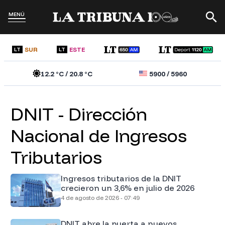
MENÚ
SUR
ESTE
LT
LT
12.2
°C /
20.8
°C
5900
/
5960
DNIT - Dirección
Nacional de Ingresos
Tributarios
Ingresos tributarios de la DNIT
crecieron un 3,6% en julio de 2026
4 de agosto de 2026 - 07:49
DNIT abre la puerta a nuevos