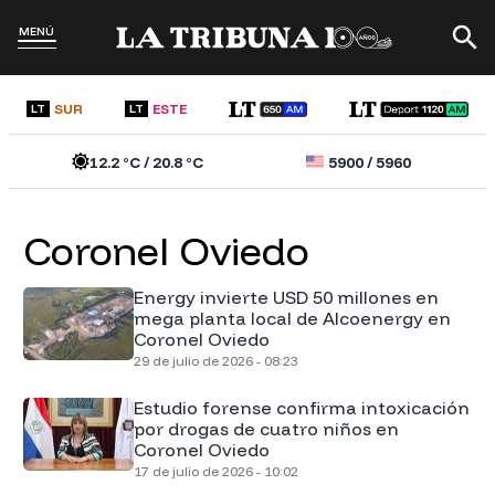
MENÚ
SUR
ESTE
LT
LT
12.2
°C /
20.8
°C
5900
/
5960
Coronel Oviedo
Energy invierte USD 50 millones en
mega planta local de Alcoenergy en
Coronel Oviedo
29 de julio de 2026 - 08:23
Estudio forense confirma intoxicación
por drogas de cuatro niños en
Coronel Oviedo
17 de julio de 2026 - 10:02