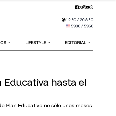
12
°C /
20.8
°C
5900
/
5960
⌄
⌄
⌄
IOS
LIFESTYLE
EDITORIAL
n Educativa hasta el
ado Plan Educativo no sólo unos meses