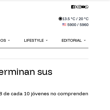
13.5
°C /
20
°C
5900
/
5960
⌄
⌄
⌄
IOS
LIFESTYLE
EDITORIAL
terminan sus
o, 8 de cada 10 jóvenes no comprenden