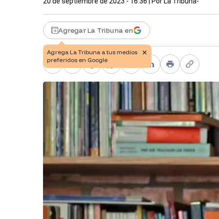
20 de septiembre de 2023 - 16:36
| Por
La Tribuna-
Agregar La Tribuna en
Facebook
X
Telegram
WhatsApp
Pinterest
LinkedIn
Print
Copy li