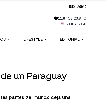
11.8
°C /
20.8
°C
5900
/
5960
⌄
⌄
⌄
IOS
LIFESTYLE
EDITORIAL
ro de un Paraguay
ntes partes del mundo deja una