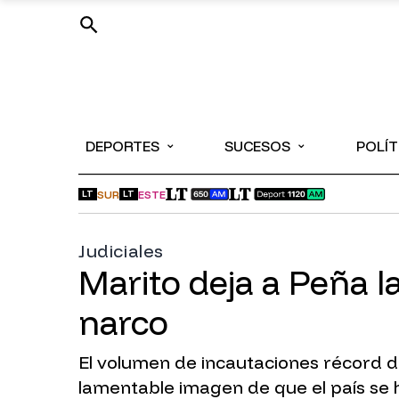
⌄
⌄
DEPORTES
SUCESOS
POLÍT
SUR
ESTE
LT
LT
Judiciales
Marito deja a Peña l
narco
El volumen de incautaciones récord 
lamentable imagen de que el país se