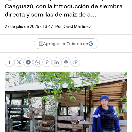
Caaguazú, con la introducción de siembra
directa y semillas de maíz de a…
27 de julio de 2025 - 13:47
| Por
David Martinez
Agregar La Tribuna en
Facebook
X
Telegram
WhatsApp
Pinterest
LinkedIn
Print
Copy link