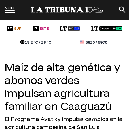
MENÚ
SUR
ESTE
LT
LT
18.2
°C /
26
°C
5920
/
5970
Maíz de alta genética y
abonos verdes
impulsan agricultura
familiar en Caaguazú
El Programa Avatiky impulsa cambios en la
agricultura campesina de San Luis,