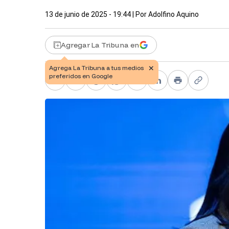
13 de junio de 2025 - 19:44
| Por
Adolfino Aquino
Agregar La Tribuna en
Facebook
X
Telegram
WhatsApp
Pinterest
LinkedIn
Print
Copy li