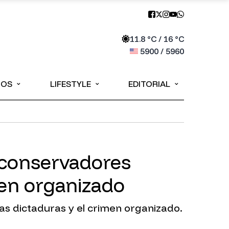
11.8
°C /
16
°C
5900
/
5960
⌄
⌄
⌄
IOS
LIFESTYLE
EDITORIAL
 conservadores
men organizado
as dictaduras y el crimen organizado.