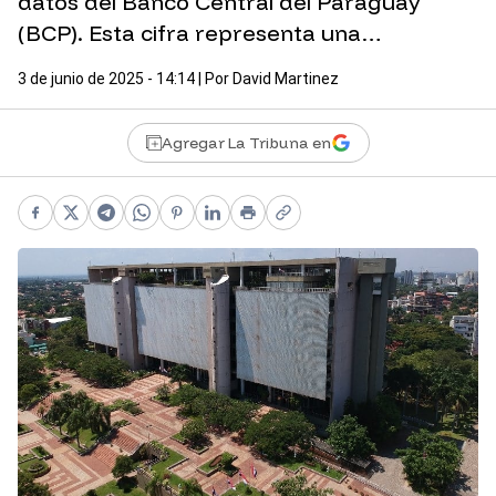
datos del Banco Central del Paraguay
(BCP). Esta cifra representa una…
3 de junio de 2025 - 14:14
| Por
David Martinez
Agregar La Tribuna en
Facebook
X
Telegram
WhatsApp
Pinterest
LinkedIn
Print
Copy link