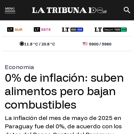
MENÚ
SUR
ESTE
LT
LT
11.8
°C /
20.8
°C
5900
/
5960
Economia
0% de inflación: suben
alimentos pero bajan
combustibles
La inflación del mes de mayo de 2025 en
Paraguay fue del 0%, de acuerdo con los