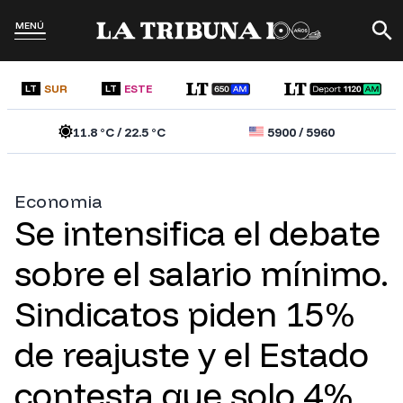
MENÚ
SUR
ESTE
LT
LT
11.8
°C /
22.5
°C
5900
/
5960
Economia
Se intensifica el debate
sobre el salario mínimo.
Sindicatos piden 15%
de reajuste y el Estado
contesta que solo 4%