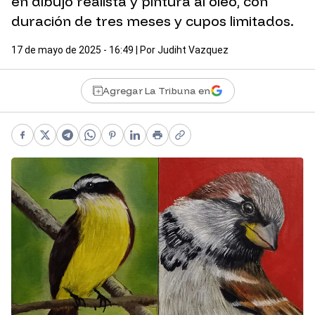
en dibujo realista y pintura al óleo, con
duración de tres meses y cupos limitados.
17 de mayo de 2025 - 16:49
| Por
Judiht Vazquez
Agregar La Tribuna en
Facebook
X
Telegram
WhatsApp
Pinterest
LinkedIn
Print
Copy link