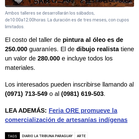
Ambos talleres se desarrollarán los sábados,
de10:00a12:00horas. La duración es de tres meses, con cupos
limitados.
El costo del taller de
pintura al óleo es de
250.000
guaraníes. El de
dibujo realista
tiene
un valor de
280.000
e incluye todos los
materiales.
Los interesados pueden inscribirse llamando al
(0971) 713-549
o al
(0981) 619-503
.
LEA ADEMÁS:
Feria ORE promueve la
comercialización de artesanías indígenas
DIARIO LA TRIBUNA PARAGUAY
ARTE
TAGS