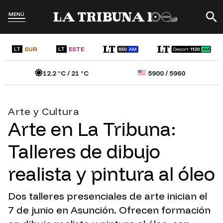
MENÚ
SUR
ESTE
LT
LT
12.2
°C /
21
°C
5900
/
5960
Arte y Cultura
Arte en La Tribuna:
Talleres de dibujo
realista y pintura al óleo
Dos talleres presenciales de arte inician el
7 de junio en Asunción. Ofrecen formación