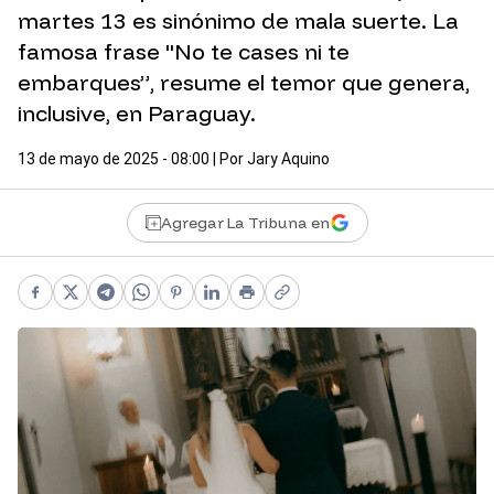
martes 13 es sinónimo de mala suerte. La
famosa frase "No te cases ni te
embarques”, resume el temor que genera,
inclusive, en Paraguay.
13 de mayo de 2025 - 08:00
| Por
Jary Aquino
Agregar La Tribuna en
Facebook
X
Telegram
WhatsApp
Pinterest
LinkedIn
Print
Copy link