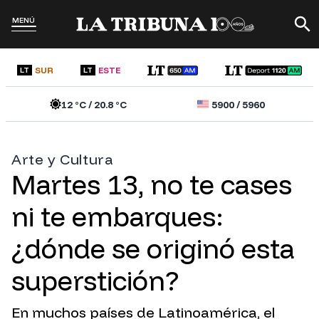
MENÚ
SUR
ESTE
LT
LT
12
°C /
20.8
°C
5900
/
5960
Arte y Cultura
Martes 13, no te cases
ni te embarques:
¿dónde se originó esta
superstición?
En muchos países de Latinoamérica, el