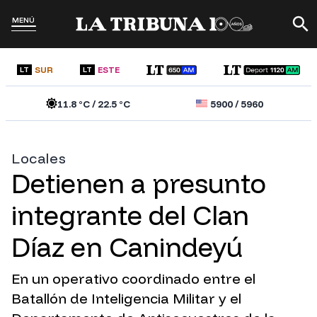
MENÚ
SUR
ESTE
LT
LT
11.8
°C /
22.5
°C
5900
/
5960
Locales
Detienen a presunto
integrante del Clan
Díaz en Canindeyú
En un operativo coordinado entre el
Batallón de Inteligencia Militar y el