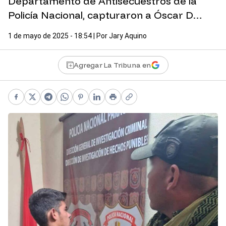
Departamento de Antisecuestros de la
Policía Nacional, capturaron a Óscar D…
1 de mayo de 2025 - 18:54
| Por
Jary Aquino
Agregar La Tribuna en
Facebook
X
Telegram
WhatsApp
Pinterest
LinkedIn
Print
Copy link