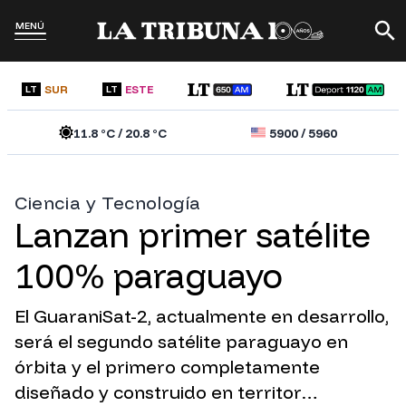
MENÚ
SUR
ESTE
LT
LT
11.8
°C /
20.8
°C
5900
/
5960
Ciencia y Tecnología
Lanzan primer satélite
100% paraguayo
El GuaraniSat-2, actualmente en desarrollo,
será el segundo satélite paraguayo en
órbita y el primero completamente
diseñado y construido en territor…