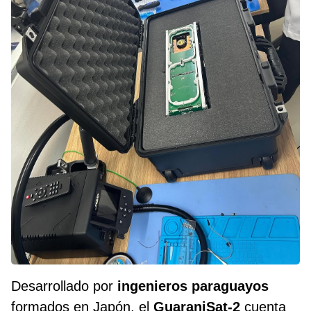
Desarrollado por
ingenieros
paraguayos
formados en Japón, el
GuaraniSat-2
cuenta