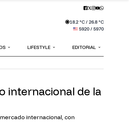
18.2
°C /
26.8
°C
5920
/
5970
⌄
⌄
⌄
OS
LIFESTYLE
EDITORIAL
 internacional de la
 mercado internacional, con