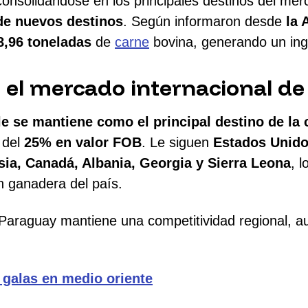
onsolidándose en los principales destinos del mer
de nuevos destinos
. Según informaron desde
la 
8,96 toneladas
de
carne
bovina, generando un in
 el mercado internacional de
le se mantiene como el principal destino de la
 del
25% en valor FOB
. Le siguen
Estados Unidos
sia, Canadá, Albania, Georgia y Sierra Leona
, l
n ganadera del país.
, Paraguay mantiene una competitividad regional, 
galas en medio oriente