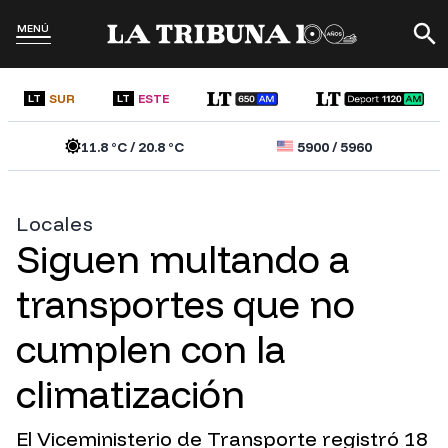
MENÚ
SUR
ESTE
LT
LT
11.8
°C /
20.8
°C
5900
/
5960
Locales
Siguen multando a
transportes que no
cumplen con la
climatización
El Viceministerio de Transporte registró 18