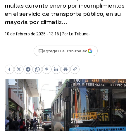
multas durante enero por incumplimientos
en el servicio de transporte público, en su
mayoría por climatiz…
10 de febrero de 2025 - 13:16
| Por
La Tribuna-
Agregar La Tribuna en
Facebook
X
Telegram
WhatsApp
Pinterest
LinkedIn
Print
Copy link